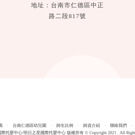
地址：台南市仁德區中正
路二段817號
薦
·
台南仁德區幼兒園
·
師生比例
·
師資介紹
·
聯絡我們
嬰中心/明日之星國際托嬰中心 版權所有 © Copyright 2021 . All Rights R