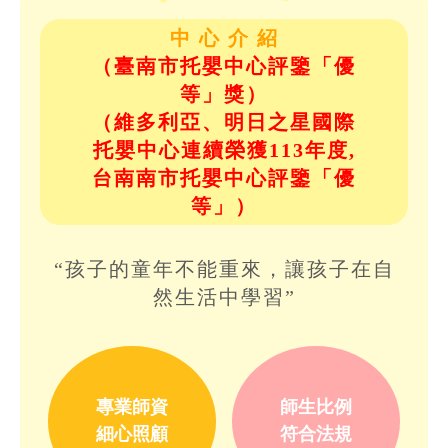
中 心 介 紹
（臺南市托嬰中心評鑒「優
等」獎）
（維多利亞、明日之星國際
托嬰中心連續榮獲113年度,
台南南市托嬰中心評鑒「優
等」）
“孩子的童年不能重來，讓孩子在自
然生活中學習”
專業師資
師生比例
細心照顧
符合法規